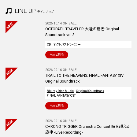
LINE UP
ラインナップ
2026.10.14 ON SALE
OCTOPATH TRAVELER 大陸の覇者 Original
Soundtrack vol.3
CD
オクトパストラベラー
もっと見る
2026.09.16 ON SALE
TRAIL TO THE HEAVENS: FINAL FANTASY XIV
Original Soundtrack
Blu-ray Disc Music
Original Soundtrack
FINAL FANTASY OST
もっと見る
2026.09.16 ON SALE
CHRONO TRIGGER Orchestra Concert 時を超える
旋律 -Live Recording-