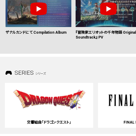
ザナルカンドにて Compilation Album
『冒険家エリオットの千年物語 Original
Soundtrack』 PV
SERIES
シリーズ
交響組曲「ドラゴンクエスト」
FINAL