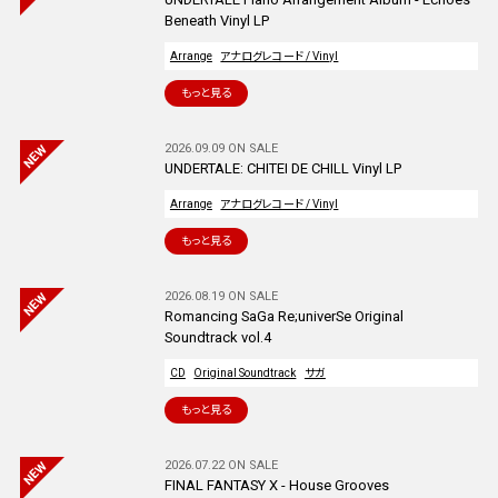
Beneath Vinyl LP
Arrange
アナログレコード / Vinyl
もっと見る
2026.09.09 ON SALE
UNDERTALE: CHITEI DE CHILL Vinyl LP
Arrange
アナログレコード / Vinyl
もっと見る
2026.08.19 ON SALE
Romancing SaGa Re;univerSe Original
Soundtrack vol.4
CD
Original Soundtrack
サガ
もっと見る
2026.07.22 ON SALE
FINAL FANTASY X - House Grooves