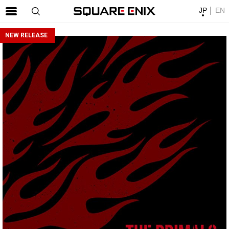
JP
EN
SQUARE ENIX 公式サイトメニュー
NEW RELEASE
ゲーム
マガジン＆ブックス
ミュージック
グッズ
ストア
メンバーズ
動画
コラム
会社情報
採用情報
SQUARE ENIX サイト内検索